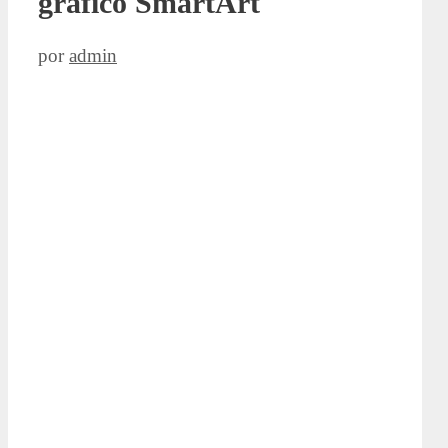
gráfico SmartArt
por
admin