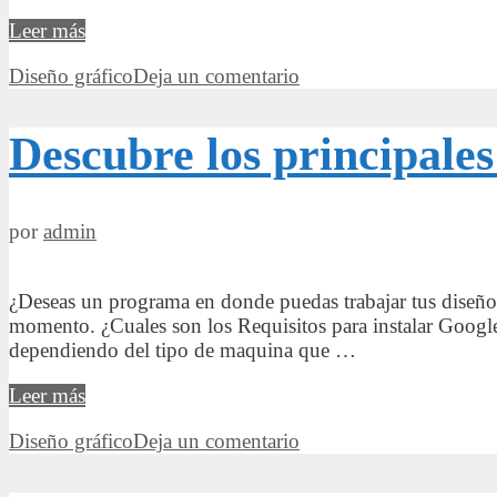
¿Conoces
Leer más
los
Categorías
Diseño gráfico
Deja un comentario
Requisitos
para
instalar
Descubre los principale
IrfanView?
Descúbrelos
aquí
por
admin
¿Deseas un programa en donde puedas trabajar tus diseños
momento. ¿Cuales son los Requisitos para instalar Google 
dependiendo del tipo de maquina que …
Descubre
Leer más
los
Categorías
Diseño gráfico
Deja un comentario
principales
Requisitos
para