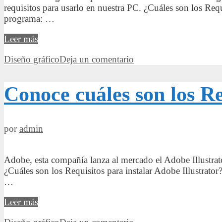
requisitos para usarlo en nuestra PC. ¿Cuáles son los Req
programa: …
Descubre
Leer más
cuáles
Categorías
Diseño gráfico
Deja un comentario
son
los
Requisitos
Conoce cuáles son los Re
para
instalar
Adobe
Indesign
por
admin
Adobe, esta compañía lanza al mercado el Adobe Illustrat
¿Cuáles son los Requisitos para instalar Adobe Illustrat
…
Conoce
Leer más
cuáles
Categorías