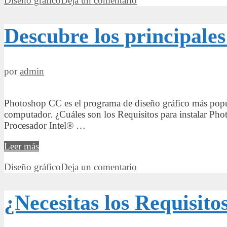
Diseño gráfico
Deja un comentario
son
los
Requisitos
Descubre los principale
para
instalar
Adobe
Illustrator
por
admin
Photoshop CC es el programa de diseño gráfico más popula
computador. ¿Cuáles son los Requisitos para instalar P
Procesador Intel® …
Descubre
Leer más
los
Categorías
Diseño gráfico
Deja un comentario
principales
Requisitos
para
¿Necesitas los Requisit
instalar
Photoshop
CC