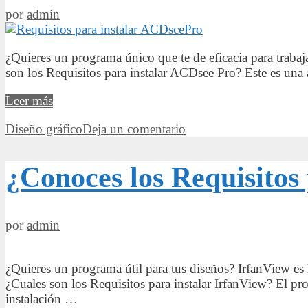
por
admin
¿Quieres un programa único que te de eficacia para trabaj
son los Requisitos para instalar ACDsee Pro? Este es una
¿Necesitas
Leer más
los
Categorías
Diseño gráfico
Deja un comentario
Requisitos
para
instalar
¿Conoces los Requisitos
ACDsee
Pro?
Obténlos
aquí
por
admin
¿Quieres un programa útil para tus diseños? IrfanView es l
¿Cuales son los Requisitos para instalar IrfanView? El pr
instalación …