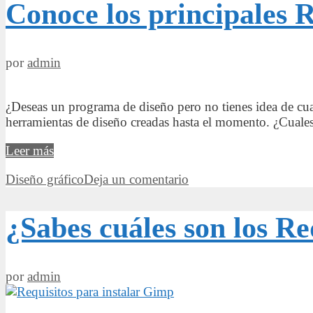
Conoce los principales R
instalar
Google
Sketchup
por
admin
¿Deseas un programa de diseño pero no tienes idea de cual
herramientas de diseño creadas hasta el momento. ¿Cuales 
Conoce
Leer más
los
Categorías
Diseño gráfico
Deja un comentario
principales
Requisitos
para
¿Sabes cuáles son los R
instalar
Canva
por
admin