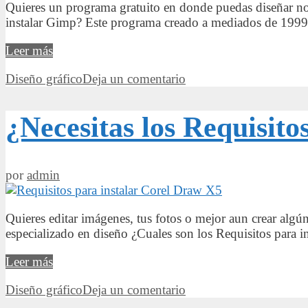
Quieres un programa gratuito en donde puedas diseñar no 
instalar Gimp? Este programa creado a mediados de 1999 n
¿Sabes
Leer más
cuáles
Categorías
Diseño gráfico
Deja un comentario
son
los
Requisitos
¿Necesitas los Requisit
para
instalar
Gimp?
Descúbrelos
por
admin
aquí
Quieres editar imágenes, tus fotos o mejor aun crear alg
especializado en diseño ¿Cuales son los Requisitos para i
¿Necesitas
Leer más
los
Categorías
Diseño gráfico
Deja un comentario
Requisitos
para