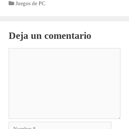
Categorías
Juegos de PC
Deja un comentario
Comentario
Nombre