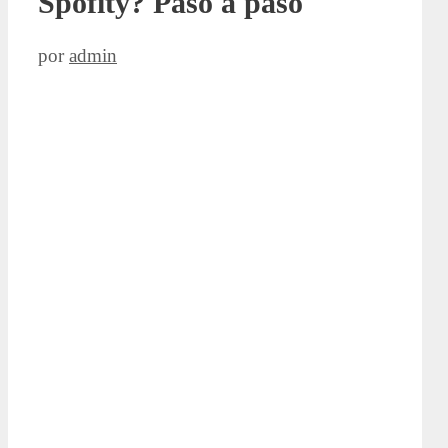
Spofity? Paso a paso
por
admin