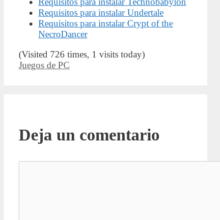
Requisitos para instalar Technobabylon
Requisitos para instalar Undertale
Requisitos para instalar Crypt of the
NecroDancer
(Visited 726 times, 1 visits today)
Categorías
Juegos de PC
Deja un comentario
Comentario